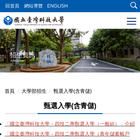
跳
回首頁
網站導覽
ENGLISH
到
主
要
內
容
區
招生資訊
塊
Admission
首頁
大學部招生
甄選入學(含青儲)
甄選入學(含青儲)
「國立臺灣科技大學－四技二專甄選入學（一般組）」介紹
「國立臺灣科技大學－四技二專甄選入學（青年儲蓄帳戶