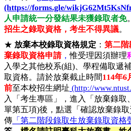
(https://forms.gle/wikjG62Mt5KsN
人申請統一分發結果未獲錄取者免
招生之錄取資格，考生不得異議
。
★
放棄本校錄取資格規定
：
第二階
棄錄取資格申請
，
惟受理因須辦理
入學之其他校系(組)、學程備取遞
取資格。請於
放棄截止時間
114年6
前
至本校招生網址
(http://www.ntust
入「考生專區」，進入「放棄錄取
單第五項)後，點選「確認放棄錄取
傳
「第二階段錄取生放棄錄取資格聲