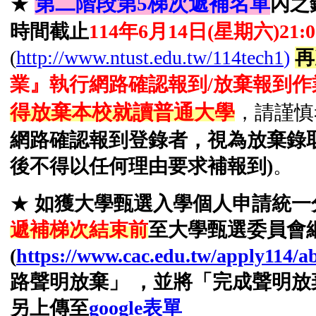
第二階段第5梯次遞補名單
★
內之
時間截止
114年6月14日(星期六)21:
(
http://www.ntust.edu.tw/114tech1
)
再
業』執行網路確認報到/放棄報到作
得放棄本校就讀普通大學
，請謹慎
網路確認報到登錄者，視為放棄錄
後不得以任何理由要求補報到)
。
★
如獲大學甄選入學個人申請統一
遞補梯次結束
前
至大學甄選委員會
(
https://www.cac.edu.tw/apply114/
路聲明放棄」 ，
並將「完成聲明放
另
上傳至
google表單