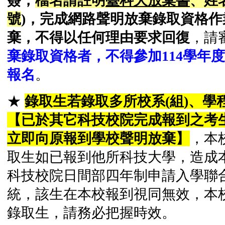
簽，
檔名請註明
臺科大放棄書
、姓
號
)，完成網路聲明放棄錄取資格
棄，不得以任何理由要求回復
，請
棄錄取資格者，不得參加114學年
報名
。
★
錄取生若錄取多所校系(組)、學
【已於其它科技校院完成報到之考
立即向原報到學校聲明放棄】
，本
取生如已報到他所科技大學，造成本
科技校院日間部四年制申請入學聯
統，該生在本校報到視同無效，本
錄取生，請務必把握時效。