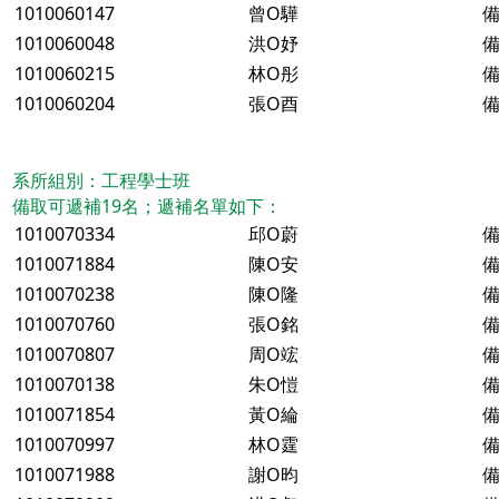
1010060147
曾O驊
備
1010060048
洪O妤
備
1010060215
林O彤
備
1010060204
張O酉
備
系所組別：工程學士班
備取可遞補19名；遞補名單如下：
1010070334
邱O蔚
備
1010071884
陳O安
備
1010070238
陳O隆
備
1010070760
張O銘
備
1010070807
周O竤
備
1010070138
朱O愷
備
1010071854
黃O綸
備
1010070997
林O霆
備
1010071988
謝O昀
備