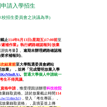
制申請入學招生
本校招生委員會之決議為準)
間截止
114年6月13日(星期五)17:00前
至
/遞補作業』執行網路確認報到/放棄
請謹慎考量
】
。
逾期未辦理網路確認報
要求補報到)
。
梯次結束
前
至大學甄選委員會網站
明放棄」 ，
並將「完成聲明放棄入學
Mt5KsNfmRA)
。
普通大學個人申請統一
考生不得異議
。
取資格申請
，
惟受理因須辦理
科技校院
放棄錄取資格。請於
放棄截止時間
114
u.tw/114tech1)
，登入「考生專區」，
認放棄錄取資格」，及
填妥
並上傳