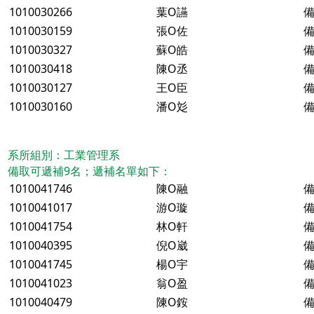
1010030266
葉O讌
備
1010030159
張O佐
備
1010030327
蘇O皓
備
1010030418
陳O丞
備
1010030127
王O臣
備
1010030160
潘O彣
備
系所組別：工業管理系
備取可遞補9名；遞補名單如下：
1010041746
陳O融
備
1010041017
游O璇
備
1010041754
林O軒
備
1010040395
倪O崴
備
1010041745
楊O宇
備
1010041023
翁O盈
備
1010040479
陳O銨
備