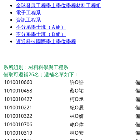
全球發展工程學士學位學程材料工程組
電子工程系
資訊工程系
不分系學士班（Ａ組）
不分系學士班（Ｂ組）
資通科技國際學士學位學程
系所組別：材料科學與工程系
備取可遞補26名；遞補名單如下：
1010010660
許O皓
備
1010010458
蔡O祐
備
1010010427
柯O丞
備
1010010221
紀O辰
備
1010010322
林O妍
備
1010010706
賴O偉
備
1010010319
林O安
備