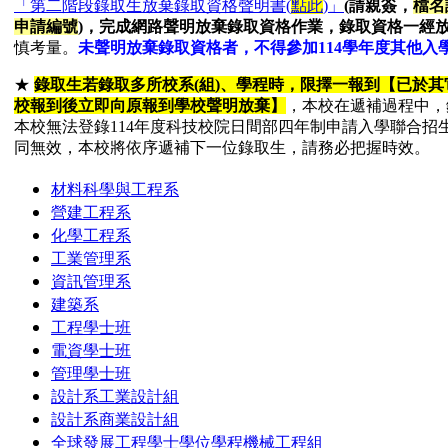
「第二階段錄取生放棄錄取資格聲明書(
點此
)」
(請親簽，
檔名
申請編號
)，完成網路聲明放棄錄取資格作業，錄取資格一經
慎考量
。
未聲明放棄錄取資格者，不得參加114學年度其他入
★
錄取生若錄取多所校系(組)、學程時，限擇一報到【已於
校報到後立即向原報到學校聲明放棄】
，本校在遞補過程中，
本校無法登錄114年度科技校院日間部四年制申請入學聯合招
同無效，本校將依序遞補下一位錄取生，請務必把握時效。
材料科學與工程系
營建工程系
化學工程系
工業管理系
資訊管理系
建築系
工程學士班
電資學士班
管理學士班
設計系工業設計組
設計系商業設計組
全球發展工程學士學位學程機械工程組