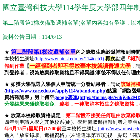
國立臺灣科技大學114學年度大學部四年
第二階段第1梯次備取遞補名單(名單內容如有爭議，以
資料公告日期：114/6/13
第二階段第1梯次遞補名單
★
內之錄取生應於遞補報到時
本校招生網址(
http://www.ntust.edu.tw/114tech1
)
再次
點選
『報到
一經報到者即不得放棄本校就讀普通大學
報到作業
【
，
到登錄者，視為放棄錄取資格且不得異議(事後不得以任何理由
★
如獲大學甄選入學個人申請統一分發結果者
，請於
該遞補
(
https://www.cac.edu.tw/apply114/abandon.php
)點選「網路聲
資格確認表」
另
上傳至
google表單(https://forms.gle/wikjG62
分發結果未獲錄取者免
。
違者，一律取消本招生之錄取資格，
★
放棄本校錄取資格規定
：
第二階段不接受任何理由放棄錄
四年制申請入學之其他校系(組)、學程備取遞補報到者之聲明
年6月15日(星期日)17:00前
至本校招生網址
(http://www.ntust.ed
進入「放棄錄取、遞補資格」(左邊選單第五項)後，點選「確