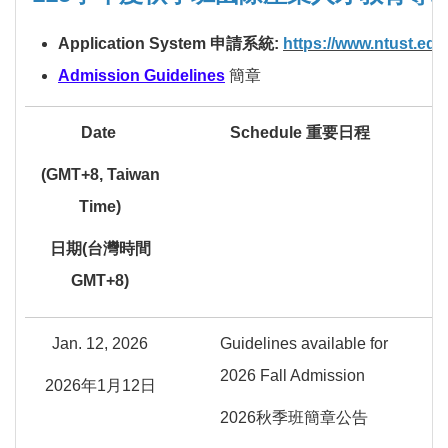
Application System 申請系統:
https://www.ntust.ed
Admission Guidelines
簡章
Date
Schedule 重要日程
(GMT+8, Taiwan
Time)
日期(台灣時間
GMT+8)
Jan. 12, 2026
Guidelines available for
2026 Fall Admission
2026年1月12日
2026秋季班簡章公告