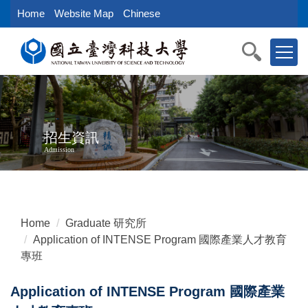
Jump
Home
Website Map
Chinese
to
the
main
content
block
招生資訊
Admission
Home
Graduate 研究所
Application of INTENSE Program 國際產業人才教育
專班
Application of INTENSE Program 國際產業